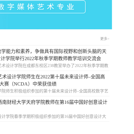
更多>
教学能力和素养，争做具有国际视野和创新头脑的天
设计学院举行2022年秋季学期教师教学培训交流会
日，艺术设计学院在成都东校区238教室举办了2022年秋季学期教
。学校副校长张之明、艺术设计学院党政领导及全体教师参
艺术设计学院师生在2022第十届未来设计师–全国高
次培训交流会的主题为守好教师底线，争做一名“金师”。活
大赛（NCDA）中荣获佳绩
院教师职业思想素质、教学能力水平、教学方法技巧、科研
学院师生积极组织参加的第十届未来设计师–全国高校数字艺
师队伍老带新，优秀教师示范引领的作用。活动内容围绕师
DA）获奖名单正式公布。此项赛事是一项高规格、高水平的
教学资料的撰写与经验交流、教师个人能力...
|西南财经大学天府学院教师在第16届中国好创意设计
“学生组”和“教师组”赛事分别入选中国高等教育学会发布的
科竞赛排行榜》和《全国普通高校教师教学竞赛项目》，是
设计学院春季学期积极组织参加的第16届中国好创意设计大
和创新人才培养的重要竞赛项目之一，具有广泛影响力。大
奖名单正式公布。此项赛事是入选教育部中国高等教育学会
服务，培养未来设计师”的理念，并得到...
高校学科竞赛排行榜》赛项，也是我国数字艺术设计创意及