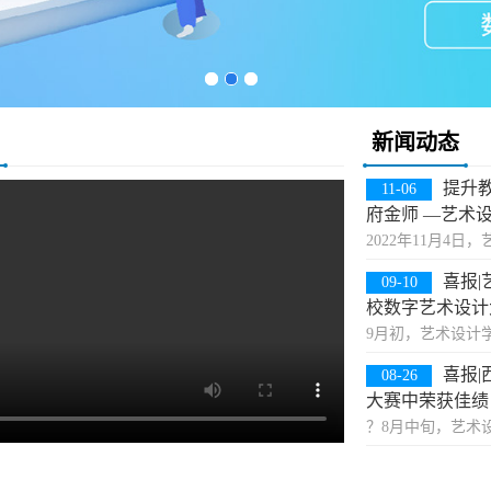
新闻动态
提升
11-06
府金师 —艺术
2022年11月4
师教学培训交流会
喜报|
09-10
加了此次活动，本
校数字艺术设计
动旨在切实提高学
9月初，艺术设计
能力，充分发挥教
术设计大赛（NC
德师风学习、教师
喜报
08-26
全国性专业赛事，
大赛中荣获佳绩
《全国普通高校学
？8月中旬，艺术
高校教育教学改革
赛的国家级赛事获
赛秉承“设计为人民
发布的《全国普通